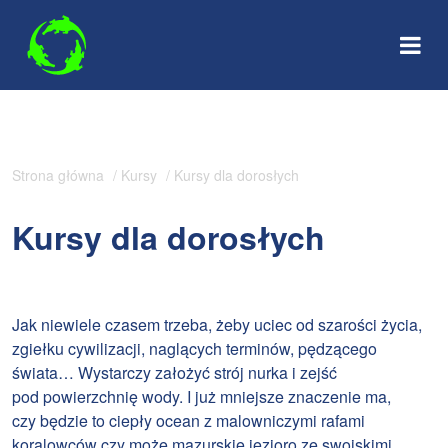
Skip
to
content
Strona główna
/
Kursy
/ Kursy dla dorosłych
Kursy dla dorosłych
Jak niewiele czasem trzeba, żeby uciec od szarości życia,
zgiełku cywilizacji, naglących terminów, pędzącego
świata… Wystarczy założyć strój nurka i zejść
pod powierzchnię wody. I już mniejsze znaczenie ma,
czy będzie to ciepły ocean z malowniczymi rafami
koralowców czy może mazurskie jezioro ze swojskimi