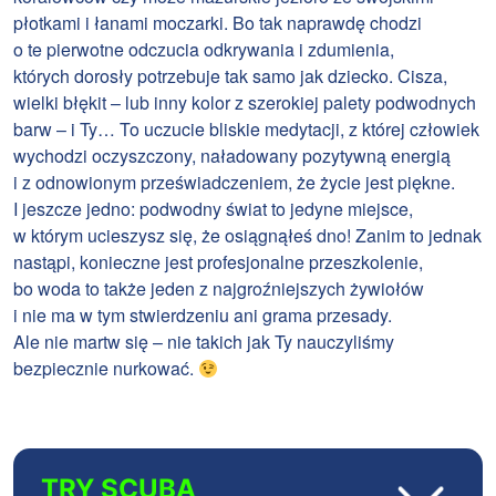
płotkami i łanami moczarki. Bo tak naprawdę chodzi
o te pierwotne odczucia odkrywania i zdumienia,
których dorosły potrzebuje tak samo jak dziecko. Cisza,
wielki błękit – lub inny kolor z szerokiej palety podwodnych
barw – i Ty… To uczucie bliskie medytacji, z której człowiek
wychodzi oczyszczony, naładowany pozytywną energią
i z odnowionym przeświadczeniem, że życie jest piękne.
I jeszcze jedno: podwodny świat to jedyne miejsce,
w którym ucieszysz się, że osiągnąłeś dno! Zanim to jednak
nastąpi, konieczne jest profesjonalne przeszkolenie,
bo woda to także jeden z najgroźniejszych żywiołów
i nie ma w tym stwierdzeniu ani grama przesady.
Ale nie martw się – nie takich jak Ty nauczyliśmy
bezpiecznie nurkować.
TRY SCUBA