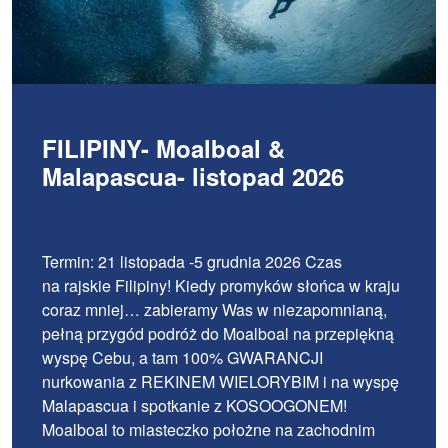
FILIPINY- Moalboal &
Malapascua- listopad 2026
Termin: 21 listopada -5 grudnia 2026 Czas
na rajskie Filipiny! Kiedy promyków słońca w kraju
coraz mniej… zabieramy Was w niezapomnianą,
pełną przygód podróż do Moalboal na przepiękną
wyspę Cebu, a tam 100% GWARANCJI
nurkowania z REKINEM WIELORYBIM i na wyspę
Malapascua i spotkanie z KOSOOGONEM!
Moalboal to miasteczko położne na zachodnim