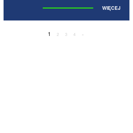
WIĘCEJ
1
2
3
4
»