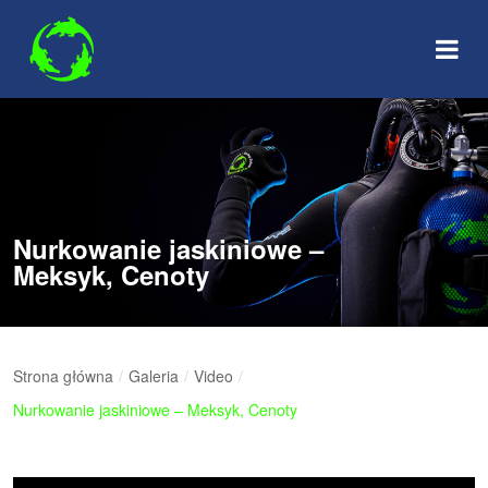
Skip
to
content
Nurkowanie jaskiniowe –
Meksyk, Cenoty
Strona główna
/
Galeria
/
Video
/
Nurkowanie jaskiniowe – Meksyk, Cenoty