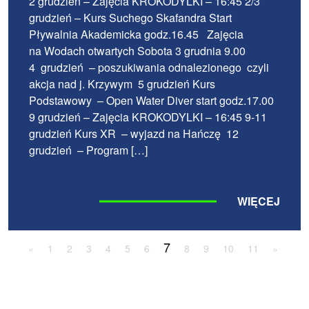
2 grudzień – Zajęcia KROKODYLKI – 16:45 2/3
grudzień – Kurs Suchego Skafandra Start
Pływalnia Akademicka godz.16.45 Zajęcia
na Wodach otwartych Sobota 3 grudnia 9.00
4 grudzień – poszukiwania odnalezionego czyli
akcja nad j. Krzywym 5 grudzień Kurs
Podstawowy – Open Water Diver start godz.17.00
9 grudzień – Zajęcia KROKODYLKI – 16:45 9-11
grudzień Kurs XR – wyjazd na Hańczę 12
grudzień – Program […]
WIĘCEJ
7
«
1
2
3
4
5
6
8
9
10
11
»