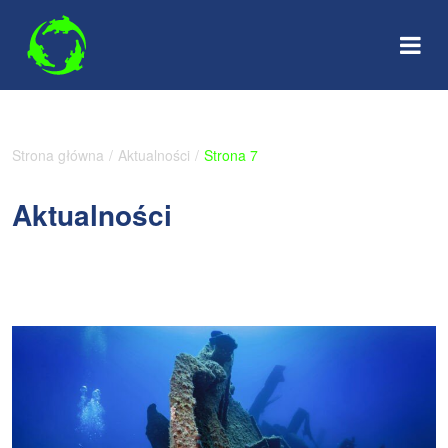
Skip
to
content
Strona główna
/
Aktualności
/
Strona 7
Aktualności