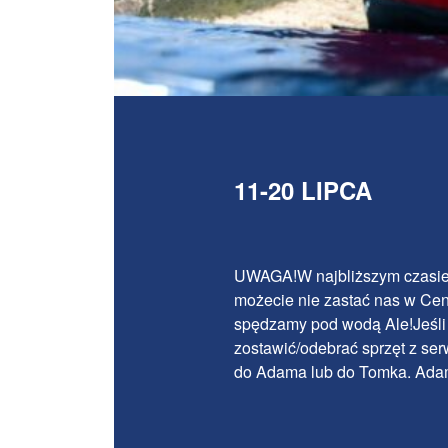
11-20 LIPCA
UWAGA!W najbliższym czasie 
możecie nie zastać nas w Cen
spędzamy pod wodą Ale!Jeśli 
zostawić/odebrać sprzęt z se
do Adama lub do Tomka. Ada