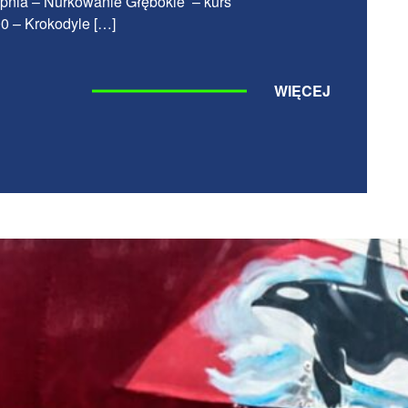
rpnia – Nurkowanie Głębokie – kurs
00 – Krokodyle […]
WIĘCEJ