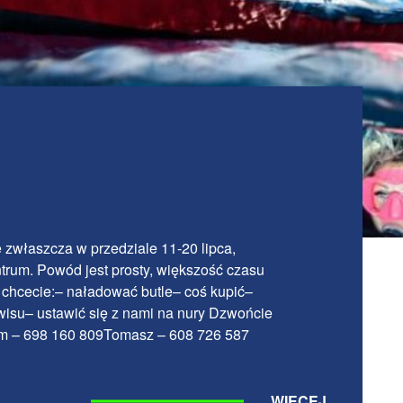
zwłaszcza w przedziale 11-20 lipca,
trum. Powód jest prosty, większość czasu
chcecie:– naładować butle– coś kupić–
rwisu– ustawić się z nami na nury Dzwońcie
m – 698 160 809Tomasz – 608 726 587
WIĘCEJ