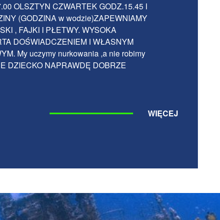
.00 OLSZTYN CZWARTEK GODZ.15.45 I
DZINY (GODZINA w wodzie)ZAPEWNIAMY
I , FAJKI I PŁETWY. WYSOKA
RTA DOŚWIADCZENIEM I WŁASNYM
My uczymy nurkowania ,a nie robimy
WOJE DZIECKO NAPRAWDĘ DOBRZE
WIĘCEJ