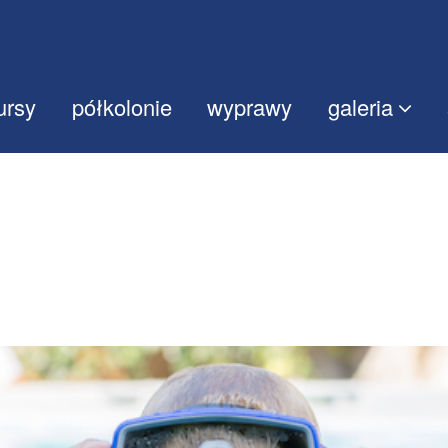
ursy
półkolonie
wyprawy
galeria