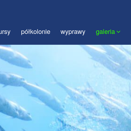
ursy
półkolonie
wyprawy
galeria