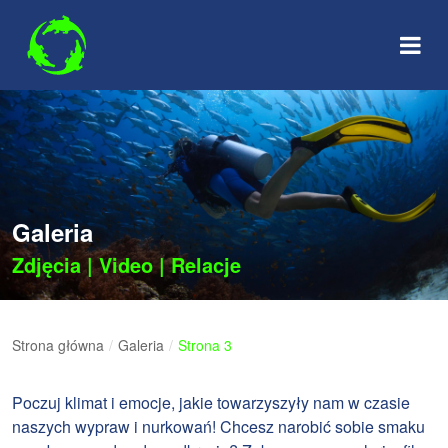
Skip
to
content
Galeria
Zdjęcia
|
Video
|
Relacje
Strona główna
/
Galeria
/
Strona 3
Poczuj klimat i emocje, jakie towarzyszyły nam w czasie
naszych wypraw i nurkowań! Chcesz narobić sobie smaku