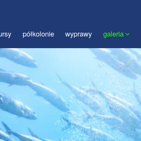
ursy
półkolonie
wyprawy
galeria