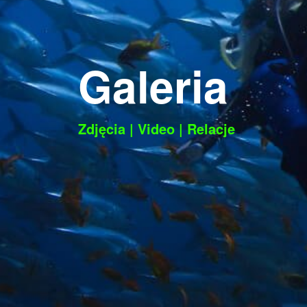
Galeria
Zdjęcia
|
Video
|
Relacje