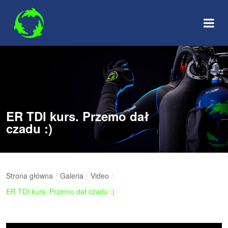
Skip
to
content
ER TDI kurs. Przemo dał
czadu :)
Strona główna
/
Galeria
/
Video
/
ER TDI kurs. Przemo dał czadu :)