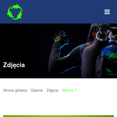
Skip
to
content
Zdjęcia
Strona główna
/
Galeria
/
Zdjęcia
/
Strona 7