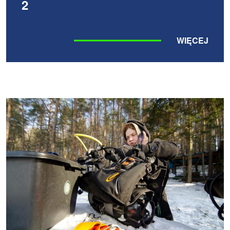
2
WIĘCEJ