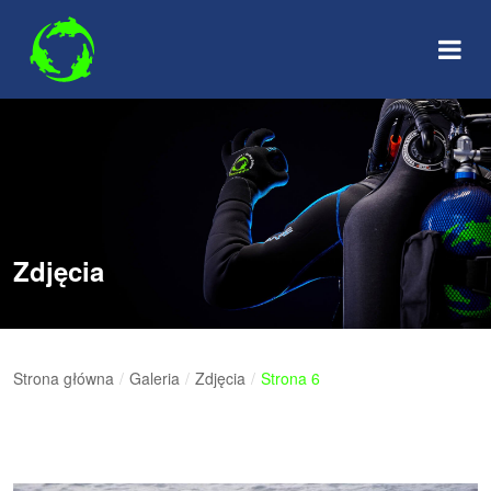
Skip
to
content
Zdjęcia
Strona główna
/
Galeria
/
Zdjęcia
/
Strona 6