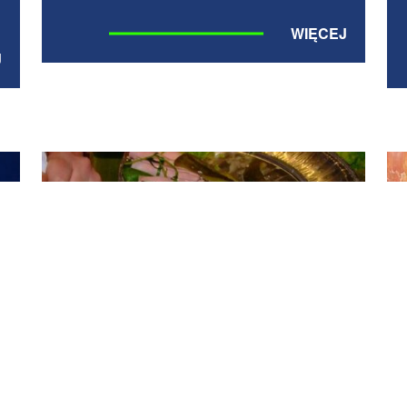
WIĘCEJ
J