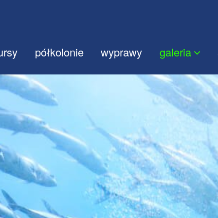
ursy
półkolonie
wyprawy
galeria