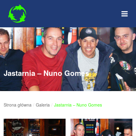
Skip
to
content
Jastarnia – Nuno Gomes
Strona główna
/
Galeria
/
Jastarnia – Nuno Gomes