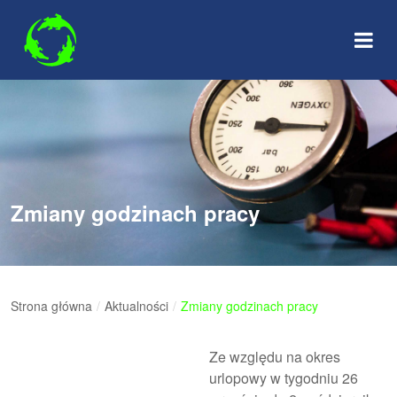
Skip
to
content
Zmiany godzinach pracy
Strona główna
/
Aktualności
/
Zmiany godzinach pracy
Ze względu na okres
urlopowy w tygodniu 26