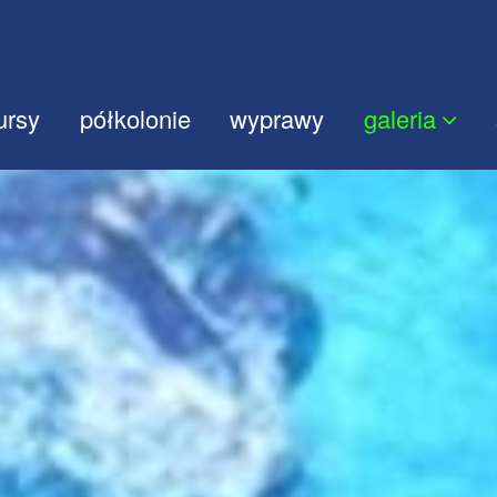
ursy
półkolonie
wyprawy
galeria