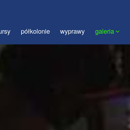
ursy
półkolonie
wyprawy
galeria