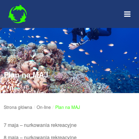
Skip
to
content
Plan na MAJ
Strona główna
/
On-line
/
Plan na MAJ
7 maja – nurkowania rekreacyjne
8 maja – nurkowania rekreacyjne