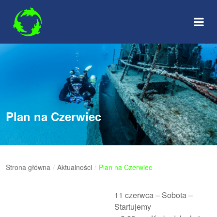
Skip
to
content
Plan na Czerwiec
Strona główna
/
Aktualności
/
Plan na Czerwiec
11 czerwca – Sobota –
Startujemy