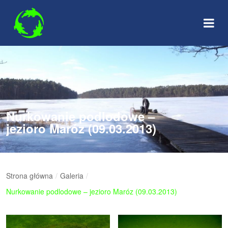
Skip
to
content
Nurkowanie podlodowe –
jezioro Maróz (09.03.2013)
Strona główna
/
Galeria
/
Nurkowanie podlodowe – jezioro Maróz (09.03.2013)