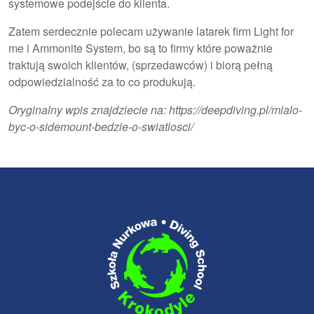
systemowe podejście do klienta.
Zatem serdecznie polecam używanie latarek firm
Light for
me
i
Ammonite System
, bo są to firmy które poważnie
traktują swoich klientów, (sprzedawców) i biorą pełną
odpowiedzialność za to co produkują.
Oryginalny wpis znajdziecie na:
https://deepdiving.pl/mialo-
byc-o-sidemount-bedzie-o-swiatlosci/