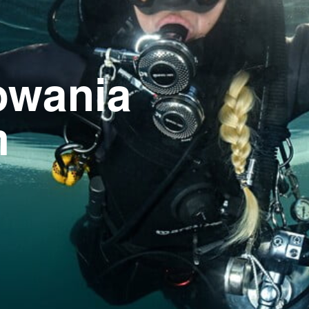
owania
m