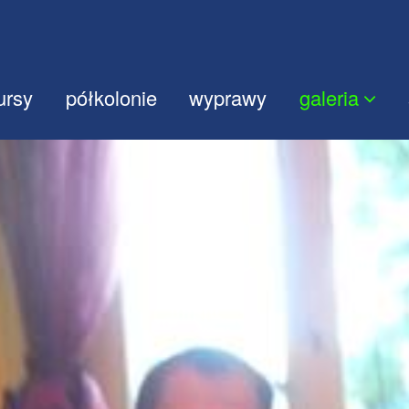
ursy
półkolonie
wyprawy
galeria