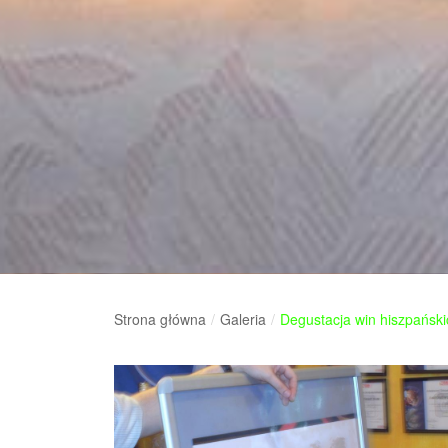
Strona główna
/
Galeria
/
Degustacja win hiszpański