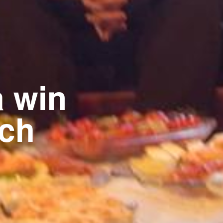
a win
ich