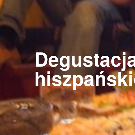
Degustacj
hiszpańsk