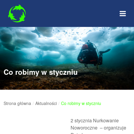
Skip
to
content
Co robimy w styczniu
Strona główna
/
Aktualności
/
Co robimy w styczniu
2 stycznia Nurkowanie
Noworoczne – organizuje