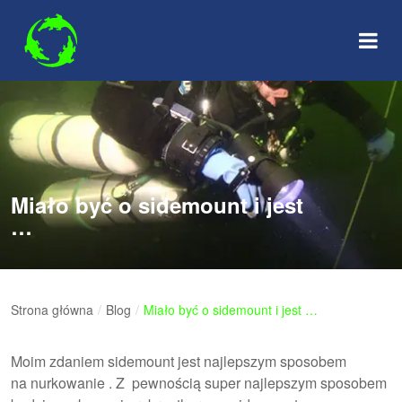
Skip
to
content
Miało być o sidemount i jest
…
Strona główna
/
Blog
/
Miało być o sidemount i jest …
Moim zdaniem sidemount jest najlepszym sposobem
na nurkowanie . Z pewnością super najlepszym sposobem