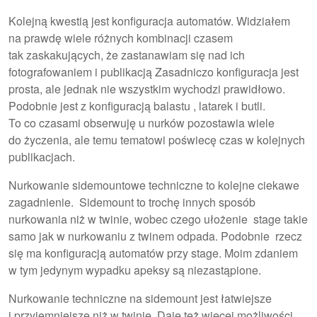
Kolejną kwestią jest konfiguracja automatów. Widziałem
na prawdę wiele różnych kombinacji czasem
tak zaskakujących, że zastanawiam się nad ich
fotografowaniem i publikacją Zasadniczo konfiguracja jest
prosta, ale jednak nie wszystkim wychodzi prawidłowo.
Podobnie jest z konfiguracją balastu , latarek i butli.
To co czasami obserwuję u nurków pozostawia wiele
do życzenia, ale temu tematowi poświecę czas w kolejnych
publikacjach.
Nurkowanie sidemountowe techniczne to kolejne ciekawe
zagadnienie. Sidemount to trochę innych sposób
nurkowania niż w twinie, wobec czego ułożenie stage takie
samo jak w nurkowaniu z twinem odpada. Podobnie rzecz
się ma konfiguracją automatów przy stage. Moim zdaniem
w tym jedynym wypadku apeksy są niezastąpione.
Nurkowanie techniczne na sidemount jest łatwiejsze
i przyjemniejsze niż w twinie. Daje też więcej możliwości,