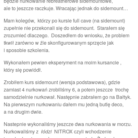
będzie nurkowanie rebreatherowe sidemountowe,
ale to jeszcze raczkuje. Wracając jednak do sidemount…
Mam kolegów, którzy po kursie full cave (na sidemount)
zupełnie nie przekonali się do sidemount. Starałem się
zrozumieć dlaczego. Doszedłem do wniosku, że problem
tkwił zarówno w źle skonfigurowanym sprzęcie jak
i sposobie szkolenia.
Wykonałem pewien eksperyment na moim kursancie ,
który się powiódł.
Zrobiłem kurs sidemount (wersja podstawowa), gdzie
zamiast 4 nurkowań zrobiliśmy 6, a potem jeszcze trochę
samodzielnie nurkował. Następnie zabrałem go na Bałtyk.
Na pierwszym nurkowaniu dałem mu jedną butlę deco,
a na drugim dwie.
Nastepnie wykonaliśmy jeszcze dwa nurkowania w morzu.
Nurkowaliśmy z
łódzi
NITROX czyli wchodzenie