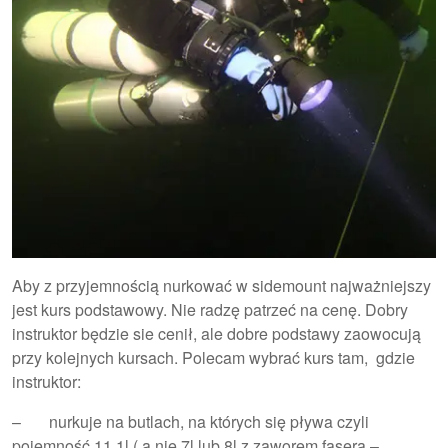
Aby z przyjemnością nurkować w sidemount najważniejszy
jest kurs podstawowy. Nie radzę patrzeć na cenę. Dobry
instruktor będzie sie cenił, ale dobre podstawy zaowocują
przy kolejnych kursach. Polecam wybrać kurs tam, gdzie
instruktor:
– nurkuje na butlach, na których się pływa czyli
pojemność 11,1l ( a nie 7l lub 8l z zaworem fasera –