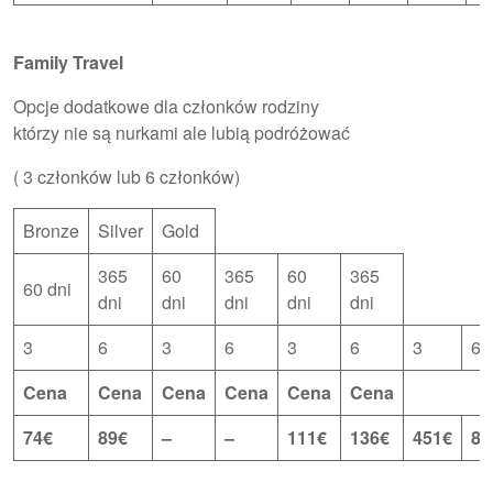
Family Travel
Opcje dodatkowe dla członków rodziny
którzy nie są nurkami ale lubią podróżować
( 3 członków lub 6 członków)
Bronze
Silver
Gold
365
60
365
60
365
60 dni
dni
dni
dni
dni
dni
3
6
3
6
3
6
3
6
Cena
Cena
Cena
Cena
Cena
Cena
74€
89€
–
–
111€
136€
451€
81