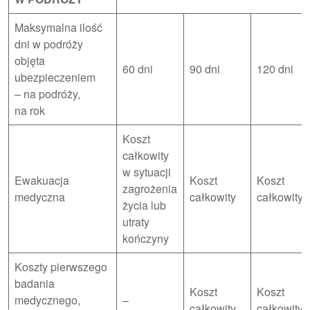
Maksymalna ilość
dni w podróży
objęta
60 dni
90 dni
120 dni
ubezpieczeniem
– na podróży,
na rok
Koszt
całkowity
w sytuacji
Ewakuacja
Koszt
Koszt
zagrożenia
medyczna
całkowity
całkowity
życia lub
utraty
kończyny
Koszty pierwszego
badania
Koszt
Koszt
medycznego,
–
całkowity
całkowity