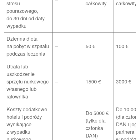
stresu
całkowity
całkowity
pourazowego,
do 30 dni od daty
wypadku
Dzienna dieta
na pobyt w szpitalu
–
50 €
100 €
podczas leczenia
Utrata lub
uszkodzenie
sprzętu nurkowego
–
1500 €
3000 €
własnego lub
ratownika
Koszty dodatkowe
Do 10 000
Do 5000 €
hotelu i podróży
(dla człon
(tylko dla
wynikające
–
DAN i jego
członka
z wypadku
partnera
DAN)
nurkowego
w podróży