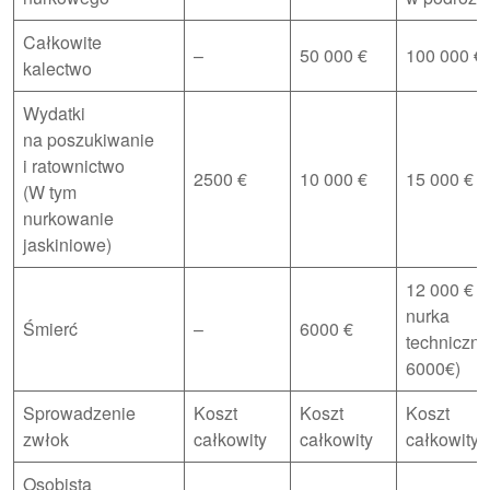
Całkowite
–
50 000 €
100 000 €
kalectwo
Wydatki
na poszukiwanie
i ratownictwo
2500 €
10 000 €
15 000 €
(W tym
nurkowanie
jaskiniowe)
12 000 € (
nurka
Śmierć
–
6000 €
techniczn
6000€)
Sprowadzenie
Koszt
Koszt
Koszt
zwłok
całkowity
całkowity
całkowity
Osobista