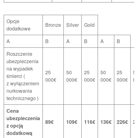
Opcje
Bronze
Silver
Gold
dodatkowe
A
B
A
B
A
B
Roszczenie
ubezpieczenia
na wypadek
25
50
25
50
25
5
śmierci (
000€
000€
000€
000€
000€
0
z wyłączeniem
nurkowania
technicznego )
Cena
ubezpieczenia
89€
109€
116€
136€
226€
2
z opcją
dodatkową