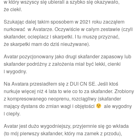
w który wszyscy się ubierali a szybko się okazywało,
że ciekł.
Szukając dalej takim sposobem w 2021 roku zacząłem
nurkować w Avatarze. Oczywiście w całym zestawie (czyli
skafander, ocieplacz i skarpetki. I tu muszę przyznać,
że skarpetki mam do dziś nieużywane).
Avatar pozycjonowany jako drugi skafander zapasowy lub
skafander podróżny z założenia miał być lekki, cienki
i wygodny.
Na Avatara przesiadłem się z DUI CN SE. Jeśli ktoś
nurkuje więcej niż 4 lata to wie co to za skafander. Zrobiony
z kompresowanego neoprenu, rozciągliwy (skafander
mający dystans do zmian wagi i objętości
ale wygodny
i ciepły.
Avatar jest dużo wygodniejszy, przyjemnie się go wkłada
(to mój pierwszy skafander, który ma zamek z przodu),