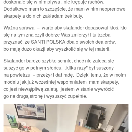
doskonale się w nim pływa , nie krępuje ruchów.
Dodatkowo mam to szczęście, że mam w nim neoprenowe
skarpety a do nich zakładam trek buty.
Ważna sprawa – warto aby skafander dopasował ktoś, kto
się na tym zna czyli dobrze Was zmierzył i tu trzeba
przyznać, że SANTI POLSKA dba o swoich dealerów,
bo mają dużo okazji aby wyszkolić się w tej materii.
Skafander bardzo szybko schnie, choć nie zaleca się
suszyć go w pełnym słońcu, „kilka razy” był suszony
na powietrzu – przeżył i dał radę. Dzięki temu, że w moim
modelu jak już wcześniej wspomniałem mam skarpety,
co jest niewątpliwą zaletą, jestem w stanie wywrócić
go na drugą stronę i wysuszyć zupełnie.