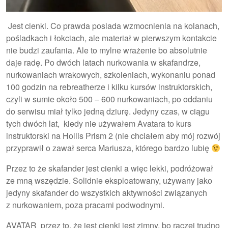
Jest cienki. Co prawda posiada wzmocnienia na kolanach,
pośladkach i łokciach, ale materiał w pierwszym kontakcie
nie budzi zaufania. Ale to mylne wrażenie bo absolutnie
daje radę. Po dwóch latach nurkowania w skafandrze,
nurkowaniach wrakowych, szkoleniach, wykonaniu ponad
100 godzin na rebreatherze i kilku kursów instruktorskich,
czyli w sumie około 500 – 600 nurkowaniach, po oddaniu
do serwisu miał tylko jedną dziurę. Jedyny czas, w ciągu
tych dwóch lat, kiedy nie używałem Avatara to kurs
instruktorski na Hollis Prism 2 (nie chciałem aby mój rozwój
przyprawił o zawał serca Mariusza, którego bardzo lubię
Przez to że skafander jest cienki a więc lekki, podróżował
ze mną wszędzie. Solidnie eksploatowany, używany jako
jedyny skafander do wszystkich aktywności związanych
z nurkowaniem, poza pracami podwodnymi.
AVATAR przez to, że jest cienki jest zimny, bo raczej trudno