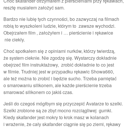
Choć skafander otrzymałem z pierścieniami przy rękawach,
resztę musiałem założyć sam.
Bardzo nie lubię tych czynności, bo zazwyczaj na filmach
robią to wyszkoleni ludzie, którym to zawsze wychodzi.
Obejrzałem film , założyłem i … pierścienie i rękawice
nie ciekły.
Choć spotkałem się z opiniami nurków, którzy twierdzą,
że system cieknie. Nie zgodzę się. Wystarczy dokładnie
obejrzeć film instruktażowy, zrobić dokładnie to co jest
w filmie. Trudniej jest w przypadku rękawic Showa660,
ale też można to zrobić i będzie sucho. Trzeba pamiętać
o smarowaniu silikonem, ale każde pierścienie trzeba
smarować silikonem co jakiś czas.
Jeśli do czegoś mógłbym się przyczepić Avatarze to szelki.
Szelki zrobione są ze zbyt mocno rozciągliwej gumki.
Kiedy skafander jest mokry to krok masz w kolanach
i wrażenie, że cały skafander ciągnie się po ziemi, rękawy